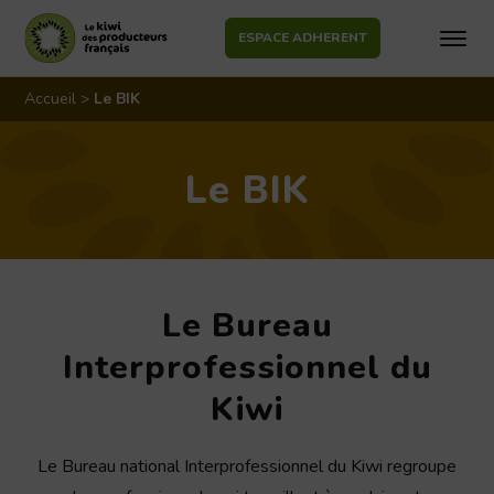
ESPACE ADHERENT
Aller
au
Accueil
>
Le BIK
contenu
Le BIK
Le Bureau
Interprofessionnel du
Kiwi
Le Bureau national Interprofessionnel du Kiwi regroupe