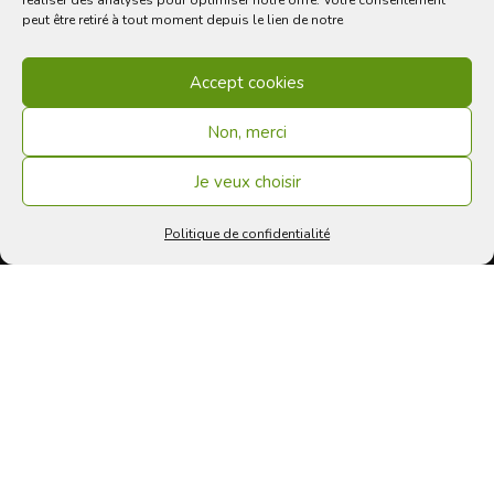
réaliser des analyses pour optimiser notre offre. Votre consentement
peut être retiré à tout moment depuis le lien de notre
Accéder à notre page instagram
Accept cookies
Non, merci
SUIVEZ NOUS
Je veux choisir
Politique de confidentialité
Contact
NOUS CONTACTER
Nous appeler
Nous envoyer un message
On parle de nous