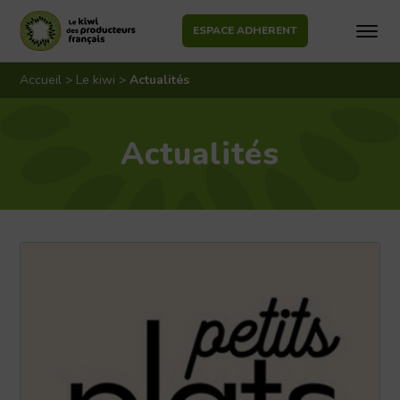
ESPACE ADHERENT
Aller
au
Accueil
>
Le kiwi
>
Actualités
contenu
Actualités