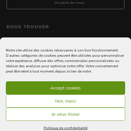
On parle de nous
NOUS TROUVER
100 allée de Barcelone 31000 Toulouse
Notre site utilise des cookies nécessaires à son bon fonctionnement.
D’autres catégories de cookies peuvent être utilisées pour personnaliser
votre expérience, diffuser des offres commerciales personnalisées ou
©2020 Le Kiwi des producteurs français
réaliser des analyses pour optimiser notre offre. Votre consentement
Menu Footer
peut être retiré à tout moment depuis le lien de notre
Mentions légales
Accept cookies
CGU
Politique de confidentialité
Non, merci
Je veux choisir
Politique de confidentialité