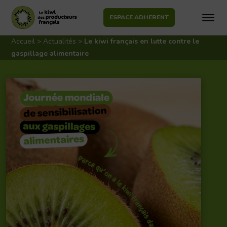
ESPACE ADHERENT
Aller
au
Accueil
>
Actualités
>
Le kiwi français en lutte contre le
contenu
gaspillage alimentaire