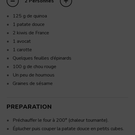
–
+
2 Personnes
125
g
de quinoa
1
patate douce
2
kiwis
de France
1
avocat
1
carotte
Quelques feuilles d’épinards
100
g
de chou rouge
Un peu de houmous
Graines de sésame
PREPARATION
Préchauffer le four à 200° (chaleur tournante).
Éplucher puis couper la patate douce en petits cubes.