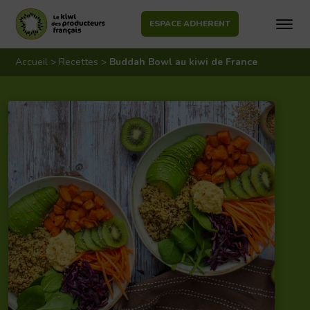
ESPACE ADHERENT
Aller
au
Accueil
>
Recettes
>
Buddah Bowl au kiwi de France
contenu