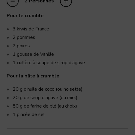
–
+
2 Personnes
Pour le crumble
3
kiwis
de France
2
pommes
2
poires
1
gousse
de Vanille
1
cuillère à soupe
de sirop d’agave
Pour la pâte à crumble
20
g
d’huile de coco (ou noisette)
20
g
de sirop d’agave (ou miel)
80
g
de farine de blé (au choix)
1 pincée de sel