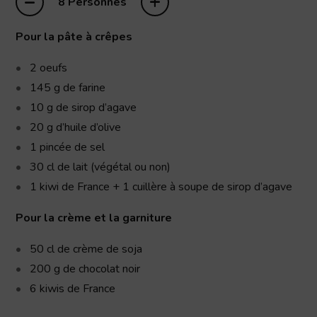
–
+
8 Personnes
Pour la pâte à crêpes
2
oeufs
145
g
de farine
10
g
de sirop d’agave
20
g
d’huile d’olive
1 pincée de sel
30
cl
de lait (végétal ou non)
1 kiwi de France + 1 cuillère à soupe de sirop d’agave
Pour la crème et la garniture
50
cl
de crème de soja
200
g
de chocolat noir
6
kiwis
de France