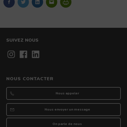
FaceBook
Twitter
LinkedIn
Imprimer
SUIVEZ NOUS
Contact
NOUS CONTACTER
Nous appeler
Nous envoyer un message
On parle de nous