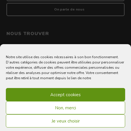
On parle de nous
NOUS TROUVER
100 allée de Barcelone 31000 Toulouse
Notre site utilise des cookies nécessaires à son bon fonctionnement.
D’autres catégories de cookies peuvent être utilisées pour personnaliser
votre expérience, diffuser des offres commerciales personnalisées ou
©2020 Le Kiwi des producteurs français
réaliser des analyses pour optimiser notre offre. Votre consentement
Menu Footer
peut être retiré à tout moment depuis le lien de notre
Mentions légales
Accept cookies
CGU
Politique de confidentialité
Non, merci
Je veux choisir