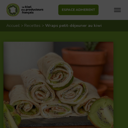
ESPACE ADHERENT
Aller
au
Accueil
>
Recettes
>
Wraps petit-déjeuner au kiwi
contenu