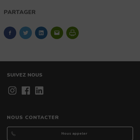
PARTAGER
FaceBook
Twitter
LinkedIn
Imprimer
SUIVEZ NOUS
Contact
NOUS CONTACTER
Nous appeler