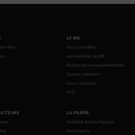
E
LE BIK
 son kiwi
Nous connaître
tes
Les membres du BIK
Recherche et expérimentation
Devenir adhérent
Nous contacter
FAQ
UCTEURS
LA FILIÈRE
teurs
La filière du kiwi français
tise
Nos experts