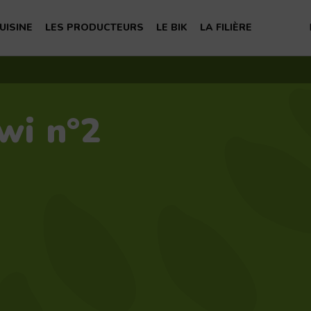
S
UISINE
LES PRODUCTEURS
LE BIK
LA FILIÈRE
te la famille
hoisir son kiwi
Nos producteurs
Nous connaître
La filière du kiwi français
té
Recettes
Notre expertise
Les membres du BIK
Nos experts
wi n°2
nelles du kiwi
Pionniers
Recherche et expérimentation
Les ambassadeurs
Devenir adhérent
Nous contacter
FAQ