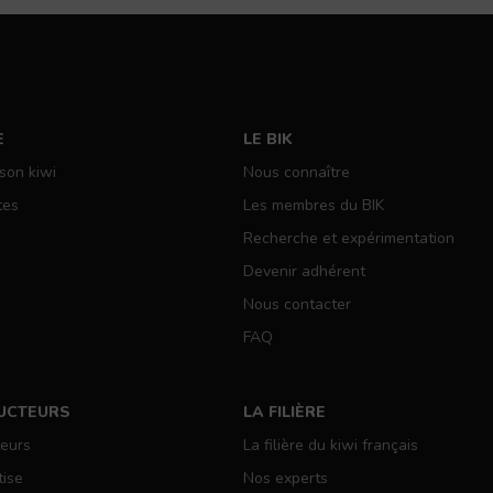
E
LE BIK
 son kiwi
Nous connaître
tes
Les membres du BIK
Recherche et expérimentation
Devenir adhérent
Nous contacter
FAQ
UCTEURS
LA FILIÈRE
teurs
La filière du kiwi français
tise
Nos experts