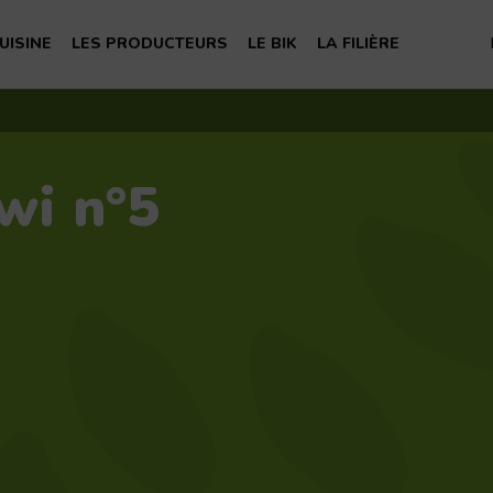
S
UISINE
LES PRODUCTEURS
LE BIK
LA FILIÈRE
te la famille
hoisir son kiwi
Nos producteurs
Nous connaître
La filière du kiwi français
té
Recettes
Notre expertise
Les membres du BIK
Nos experts
wi n°5
nelles du kiwi
Pionniers
Recherche et expérimentation
Les ambassadeurs
Devenir adhérent
Nous contacter
FAQ