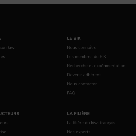
E
LE BIK
 son kiwi
Nous connaître
tes
Les membres du BIK
Recherche et expérimentation
Devenir adhérent
Nous contacter
FAQ
UCTEURS
LA FILIÈRE
teurs
La filière du kiwi français
tise
Nos experts