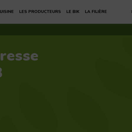
S
UISINE
LES PRODUCTEURS
LE BIK
LA FILIÈRE
te la famille
hoisir son kiwi
Nos producteurs
Nous connaître
La filière du kiwi français
té
Recettes
Notre expertise
Les membres du BIK
Nos experts
resse
nelles du kiwi
Pionniers
Recherche et expérimentation
Les ambassadeurs
Devenir adhérent
8
Nous contacter
FAQ