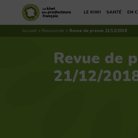
Principale
LE KIWI
SANTÉ
EN C
Aller
au
Accueil
>
Ressources
>
Revue de presse 21/12/2018
La grande histoire du kiwi
Un fruit pour tou
Bien c
contenu
La culture du kiwi
Les bienfaits san
Idées 
Revue de p
Régions de production
Valeurs nutrition
Le kiwi en chiffres
21/12/201
Kestions Kiwi
Actualités