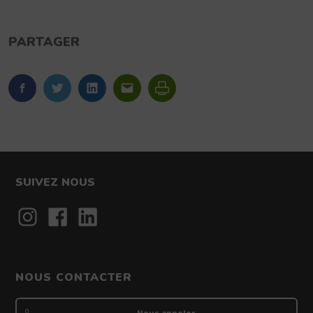
PARTAGER
FaceBook
Twitter
LinkedIn
Imprimer
SUIVEZ NOUS
Contact
NOUS CONTACTER
Nous appeler